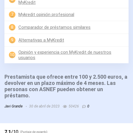
MyKredit
7
Mykredit opinión profesional
8
Comparador de préstamos similares
9
Alternativas a MyKredit
Opinión y experiencia con MyKredit de nuestros
10
usuarios
Prestamista que ofrece entre 100 y 2.500 euros, a
devolver en un plazo máximo de 4 meses. Las
personas con ASNEF pueden obtener un
préstamo.
Javi Grande
30 de abril de 2023
50426
0
7.1
/10
(Puntaje de experto)