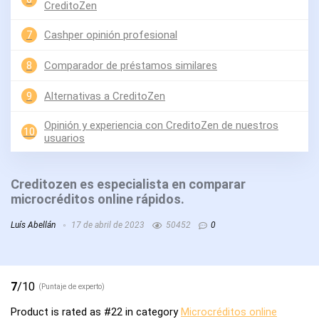
CreditoZen
7
Cashper opinión profesional
8
Comparador de préstamos similares
9
Alternativas a CreditoZen
Opinión y experiencia con CreditoZen de nuestros
10
usuarios
Creditozen es especialista en comparar
microcréditos online rápidos.
Luís Abellán
17 de abril de 2023
50452
0
7
/10
(Puntaje de experto)
Product is rated as
#22
in category
Microcréditos online