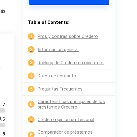
más
Table of Contents:
1
Pros y contras sobre Credero
2
Información general
3
Ranking de Credero en opinators
l
4
Datos de contacto
5
Preguntas Frecuentes
Características principales de los
6
7
préstamos Credero
7.5
7
Credero opinión profesional
Comparador de préstamos
8
8