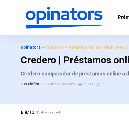
Prés
opinators
»
Credero | Préstamos online | Opiniones y
Credero | Préstamos onli
Credero comparador de préstamos online a d
Luís Abellán
23 de abril de 2023
50511
0
6.9
/10
(Puntaje de experto)