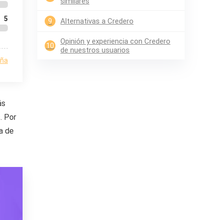
similares
5
9
Alternativas a Credero
Opinión y experiencia con Credero
10
de nuestros usuarios
eña
ás
. Por
ma de