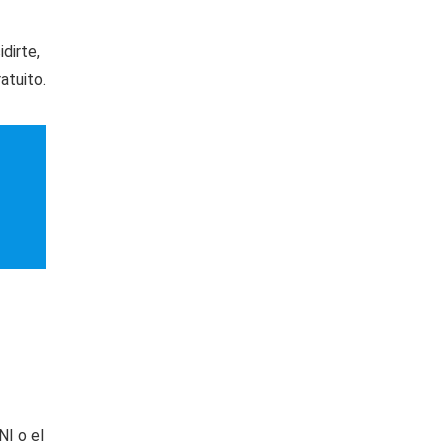
dirte,
atuito.
NI o el